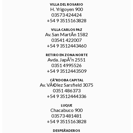
VILLA DEL ROSARIO
H. Yrigoyen 900
03573 424424
+54 9 3515163828
VILLA CARLOS PAZ
Av. San MartÃ­n 1582
03541 422007
+54 9 3512443460
RETIRO EN ZONA NORTE
Avda. JapÃ³n 2551
0351 4995526
+54 9 3512443509
CÃ“RDOBA CAPITAL
Av. VÃ©lez Sarsfield 3075
0351 486373
+54 9 3512444336
LUQUE
Chacabuco 900
03573 481481
+54 9 3515163828
DESPEÃ‘ADEROS