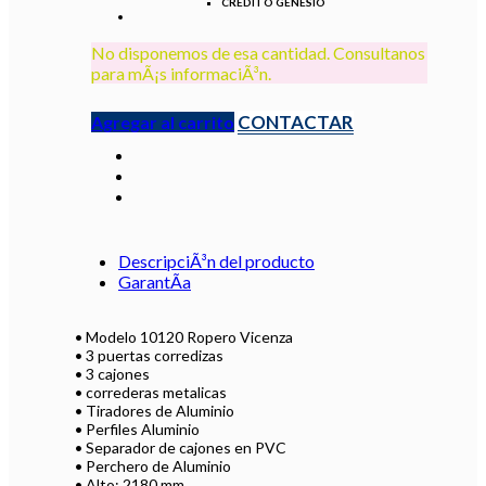
CRÉDITO GENESIO
No disponemos de esa cantidad. Consultanos
para mÃ¡s informaciÃ³n.
CONTACTAR
Agregar al carrito
DescripciÃ³n del producto
GarantÃ­a
• Modelo 10120 Ropero Vicenza
• 3 puertas corredizas
• 3 cajones
• correderas metalicas
• Tiradores de Aluminio
• Perfiles Aluminio
• Separador de cajones en PVC
• Perchero de Aluminio
• Alto: 2180 mm