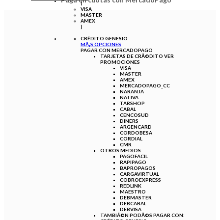
(
VISA
MASTER
AMEX
)
CRÉDITO GENESIO
MÃ¡S OPCIONES
PAGAR CON
MERCADOPAGO
TARJETAS DE CRÃ©DITO
VER
PROMOCIONES
VISA
MASTER
AMEX
MERCADOPAGO_CC
NARANJA
NATIVA
TARSHOP
CABAL
CENCOSUD
DINERS
ARGENCARD
CORDOBESA
CORDIAL
CMR
OTROS MEDIOS
PAGOFACIL
RAPIPAGO
BAPROPAGOS
CARGAVIRTUAL
COBROEXPRESS
REDLINK
MAESTRO
DEBMASTER
DEBCABAL
DEBVISA
TAMBIÃ©N PODÃ©S PAGAR CON: