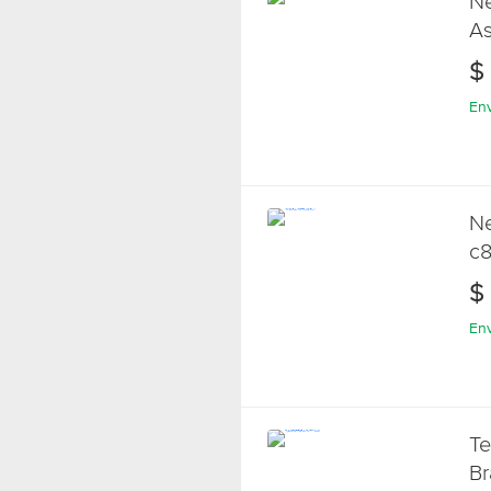
Ne
As
P/
$
Env
Ne
c8
$
Env
Te
B