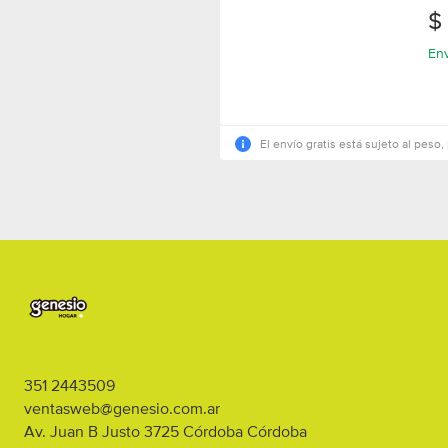
Au
$
Env
El envío gratis está sujeto al peso, 
351 2443509
ventasweb@genesio.com.ar
Av. Juan B Justo 3725
Córdoba
Córdoba