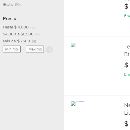
$
Gratis
(10)
Env
Precio
Hasta $ 4.000
(3)
$4.000 a $6.500
(6)
Más de $6.500
(4)
Te
Br
Au
$
Env
Ne
Li
$