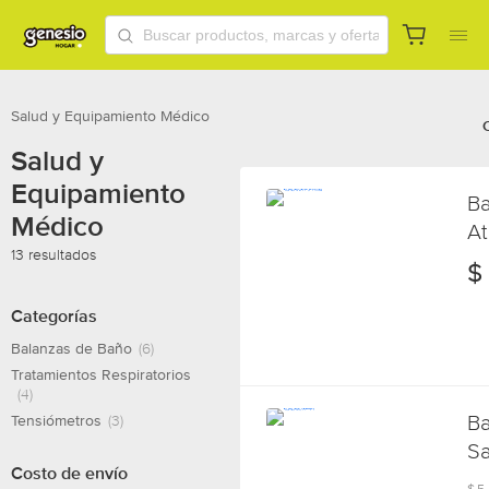
Salud y Equipamiento Médico
Salud y
Equipamiento
Ba
Médico
At
13 resultados
Me
$
Categorías
Balanzas de Baño
(6)
Tratamientos Respiratorios
(4)
Ba
Tensiómetros
(3)
Sa
Costo de envío
$
5