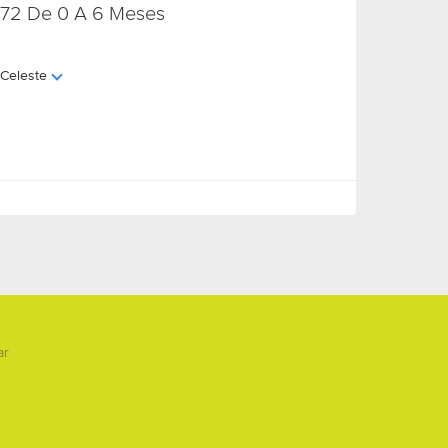
f172 De 0 A 6 Meses
Celeste
ar