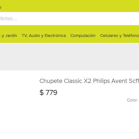
!
 y Jardín
TV, Audio y Electrónica
Computación
Celulares y Teléfon
Chupete Classic X2 Philips Avent Scf
$
779
Color: