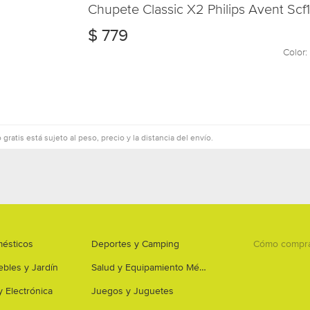
Chupete Classic X2 Philips Avent Sc
$
779
Color:
 gratis está sujeto al peso, precio y la distancia del envío.
mésticos
Deportes y Camping
Cómo compr
bles y Jardín
Salud y Equipamiento Médico
y Electrónica
Juegos y Juguetes