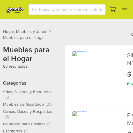
Hogar, Muebles y Jardín
Muebles para el Hogar
Muebles para
Si
el Hogar
Nf
63 resultados
A
$
Categorías
Env
Sillas, Sillones y Banquetas
(5)
Muebles de Guardado
(20)
Camas, Bases y Respaldos
Pl
(11)
Mo
Mobiliario para Cocinas
(9)
Co
Escritorios
(5)