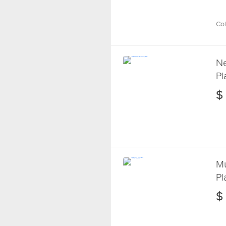
Col
Ne
Pl
Co
$
Mu
Pl
$