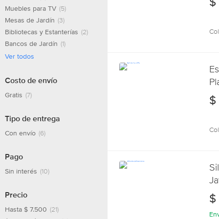
$
Muebles para TV
(5)
Mesas de Jardín
(3)
Col
Bibliotecas y Estanterías
(2)
Bancos de Jardín
(1)
Ver todos
Es
Pl
Costo de envío
Gratis
(7)
$
Tipo de entrega
Col
Con envío
(6)
Pago
Si
Sin interés
(10)
Ja
Ma
Precio
$
Hasta $ 7.500
(21)
Env