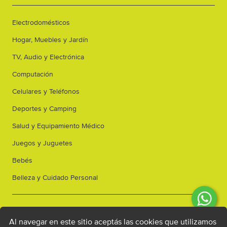
Electrodomésticos
Hogar, Muebles y Jardín
TV, Audio y Electrónica
Computación
Celulares y Teléfonos
Deportes y Camping
Salud y Equipamiento Médico
Juegos y Juguetes
Bebés
Belleza y Cuidado Personal
Cómo comprar
Al navegar en este sitio aceptás las cookies que utilizamos
Consultanos! L a