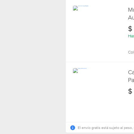
Mu
Au
Co
$
Has
Col
Ca
Pa
$
El envío gratis está sujeto al peso, 