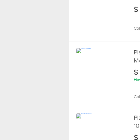
Co
$
Col
Pl
Mo
Co
$
Has
Col
Pl
10
Va
$