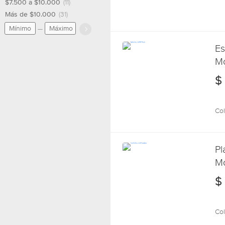
$7.500 a $10.000
(11)
Más de $10.000
(31)
Es
Mo
$
Col
Pl
Mo
Co
$
Col