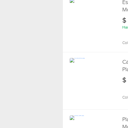
Es
Mo
A
$
Has
Col
Ca
Pl
Va
$
Col
Pl
Mo