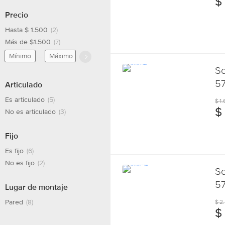
$
Precio
Hasta $ 1.500
(2)
Más de $1.500
(7)
So
57
Articulado
Gi
Es articulado
(5)
$
1
$
No es articulado
(3)
Fijo
Es fijo
(6)
No es fijo
(2)
So
57
Lugar de montaje
Gi
Pared
(8)
$
2
$