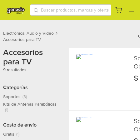
Electrónica, Audio y Video
Accesorios para TV
Accesorios
So
para TV
Ob
9 resultados
In
$
Categorías
Soportes
(8)
Kits de Antenas Parabólicas
(1)
So
Costo de envío
Ob
Gratis
(1)
Mó