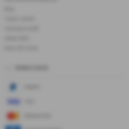
Blog
Tanya-Jawab
Tentang Ucredit
Afiliasi UBUY
Ubuy Gift Cards
PEMBAYARAN
PayPal
Visa
MasterCard