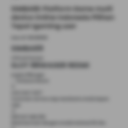
SIMBA69: Platform Game multi
device Online Indonesia Pilihan
Tepat Igaming user
Item #:
85498168
SIMBA69
Official Partner
SLOT 88WAGER RESMI
engine 88wager
✓ Terlisensi Resmi
💬
LIVE CHAT 24/7
Customer service siap membantu Anda kapan
saja
💰
DEPOSIT MIN 25K
Mulai bermain dengan modal minimal 25 ribu