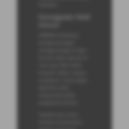
hambatan.
Keunggulan Multi
Device
SIMBA69 mendukung
berbagai perangkat
sehingga pengguna dapat
bermain kapan saja dan di
mana saja. Baik melalui
komputer, laptop, maupun
smartphone, semua dapat
digunakan tanpa
mengurangi kualitas
pengalaman bermain.
Tampilan situs secara
otomatis menyesuaikan