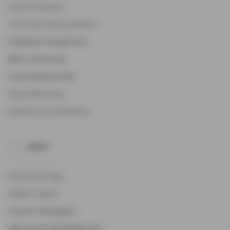
Lacak Pesanan
Tarif dan biaya pabean
Kebijakan Pengiriman
Mikro Influencer
Ubuy Membership
Ubuy Warranty
Healthcare Disclaimer
UBUY
Download App
daftar merek
Ulasan Pelanggan
KEBIJAKAN PENGEMBALIAN