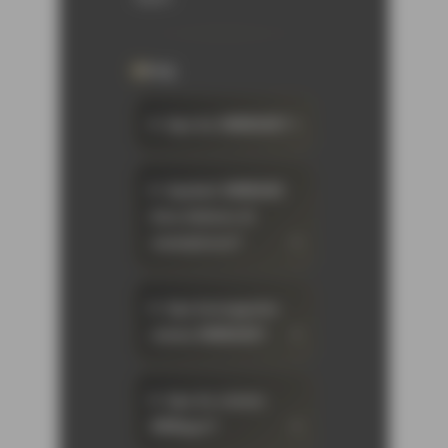
FAQ
Apa itu SIMBA69?
Apakah SIMBA69
bisa diakses di
smartphone?
Apa keunggulan
utama SIMBA69?
Apa itu sistem
88Wager?