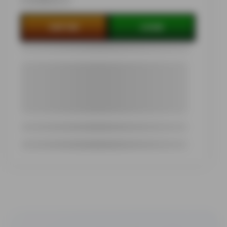
DAFTAR
LOGIN
Fastest cross-border delivery
Simba69 adalah platform game online
yang tersedia di indonesia sebagai satu
satunya sarana bermain igaming dengan
menyediakan banyak pilihan permainan
untuk user multi device.
Platform Game Online
Multi Platform
#1 Igaming Indonesia