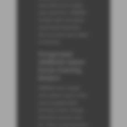
yang stabil serta navigasi
yang sederhana, SIMBA69
menjadi salah satu pilihan
yang banyak digunakan
oleh komunitas game digital
di Indonesia.
Pengenalan
SIMBA69 dalam
Dunia iGaming
Modern
SIMBA69 hadir sebagai
solusi platform game online
yang menggabungkan
teknologi modern dengan
kebutuhan pemain masa
kini. Sistem yang digunakan