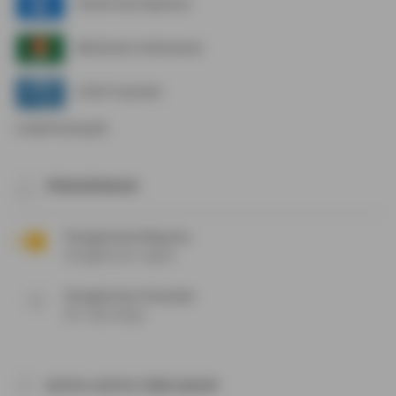
American Express
Minimart indonesia
ATM Transfer
+Lebih banyak
PENGIRIMAN
Pengiriman Ekspres
Pengiriman cepat
Pengiriman Standar
10+ Hari Kerja
KOTA-KOTA TERCAKUP