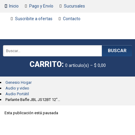
Inicio
Pago y Envío
Sucursales
Suscribite a ofertas
Contacto
BUSCAR
CARRITO:
0
artículo(s)
–
$ 0,00
Genesio Hogar
Audio y video
Audio Portátil
Parlante Bafle JBL JS12BT 12" 150w
Esta publicación está pausada