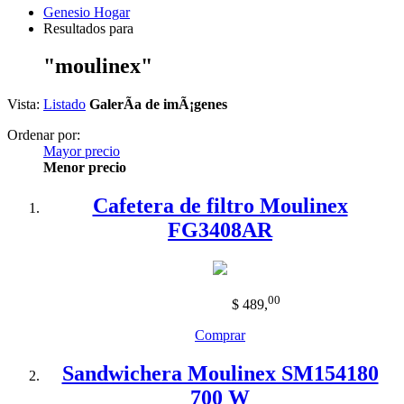
Genesio Hogar
Resultados para
"moulinex"
Vista:
Listado
GalerÃ­a de imÃ¡genes
Ordenar por:
Mayor precio
Menor precio
Cafetera de filtro Moulinex
FG3408AR
00
$ 489
,
Comprar
Sandwichera Moulinex SM154180
700 W