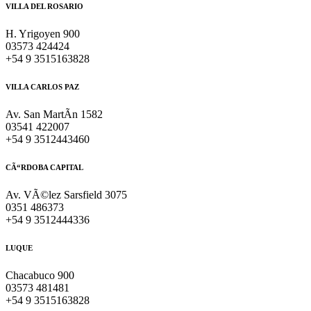
VILLA DEL ROSARIO
H. Yrigoyen 900
03573 424424
+54 9 3515163828
VILLA CARLOS PAZ
Av. San MartÃ­n 1582
03541 422007
+54 9 3512443460
CÃ“RDOBA CAPITAL
Av. VÃ©lez Sarsfield 3075
0351 486373
+54 9 3512444336
LUQUE
Chacabuco 900
03573 481481
+54 9 3515163828