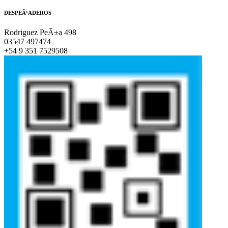
DESPEÃ‘ADEROS
Rodriguez PeÃ±a 498
03547 497474
+54 9 351 7529508