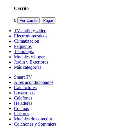
Carrito
0
Ver Carrito
Pagar
TV audio y video
Electrodomesticos
Climatizacion
Pequeños
Tecnología
Muebles y hogar
Jardin y Exteriores
Más categorías
Smart TV
Aires acondicionados
Calefactores
Lavarropas
Calefones
Heladeras
Cocinas
Placares
Muebles de comedor
Colchones y Sommiers