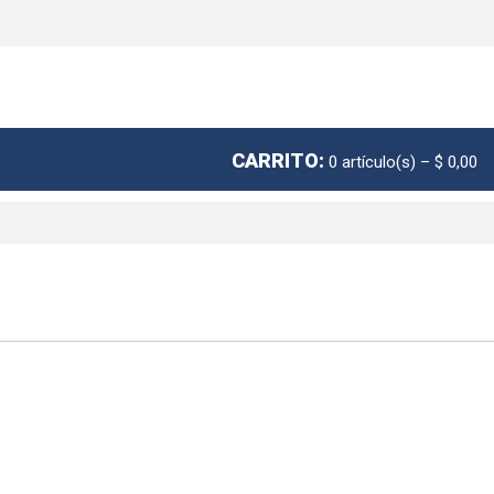
CARRITO:
0
artículo(s)
–
$ 0,00