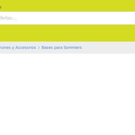
!
 y Jardín
TV, Audio y Electrónica
Computación
Celulares y Teléfon
hones y Accesorios
Bases para Sommiers