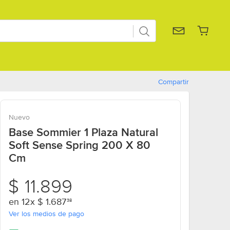
os
Deportes y Camping
Salud y Equipamiento Médico
Juegos y Jug
Compartir
Nuevo
Base Sommier 1 Plaza Natural
Soft Sense Spring 200 X 80
Cm
11899
$
11.899
pesos
en
12x
1687 pesos con 38 centavos
$
1.687
38
Ver los medios de pago